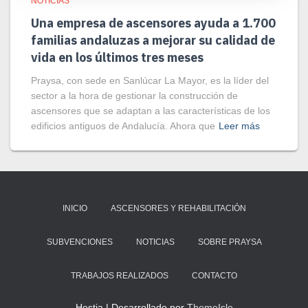
NOTICIAS
Una empresa de ascensores ayuda a 1.700
familias andaluzas a mejorar su calidad de
vida en los últimos tres meses
Praysa, con sede en Sanlúcar La Mayor, es la líder del
sector a la hora de gestionar la construcción de
ascensores que se adaptan a las características de los
edificios antiguos de Andalucía. Ahora que
Leer más
INICIO
ASCENSORES Y REHABILITACIÓN
SUBVENCIONES
NOTICIAS
SOBRE PRAYSA
TRABAJOS REALIZADOS
CONTACTO
Hestia | Desarrollado por
ThemeIsle