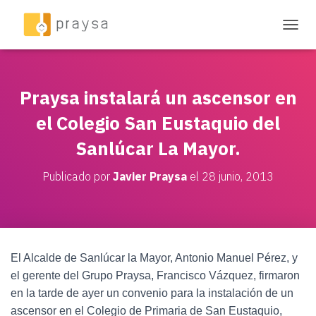
C
A
M
B
I
Praysa instalará un ascensor en
A
R
el Colegio San Eustaquio del
M
Sanlúcar La Mayor.
O
D
O
Publicado por
Javier Praysa
el
28 junio, 2013
D
E
N
A
V
E
El Alcalde de Sanlúcar la Mayor, Antonio Manuel Pérez, y
G
el gerente del Grupo Praysa, Francisco Vázquez, firmaron
A
C
en la tarde de ayer un convenio para la instalación de un
I
ascensor en el Colegio de Primaria de San Eustaquio,